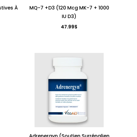
tives À
MQ-7 +D3 (120 Mcg MK-7 + 1000
IU D3)
47.99$
Adrenergyn (Soutien Surrénalien