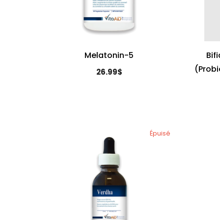
Melatonin-5
Bif
(Probi
26.99$
Épuisé