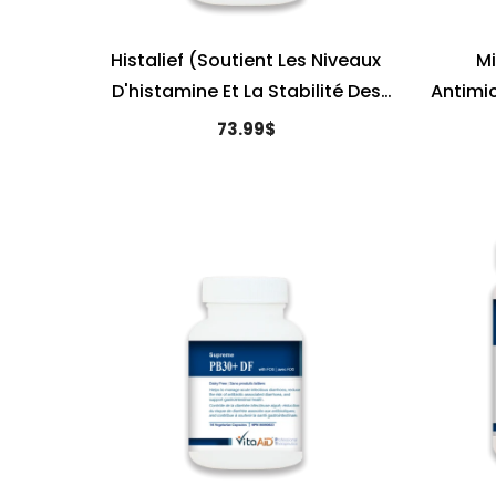
Histalief (Soutient Les Niveaux
Mi
D'histamine Et La Stabilité Des
Antimi
Mastocytes)
73.99$