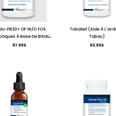
ido-PB30+ DF W/O FOS
Tobalief (Aide À L'arrê
otiques À Base De Bifidus
Tabac)
Uniquement)
97.99$
60.99$