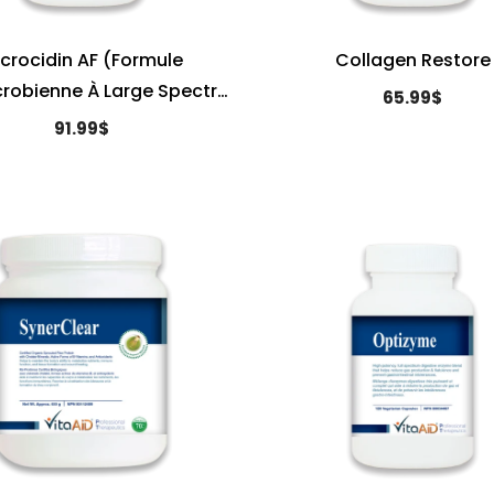
crocidin AF (Formule
Collagen Restore
crobienne À Large Spectre
65.99$
"sans Allium" )
91.99$