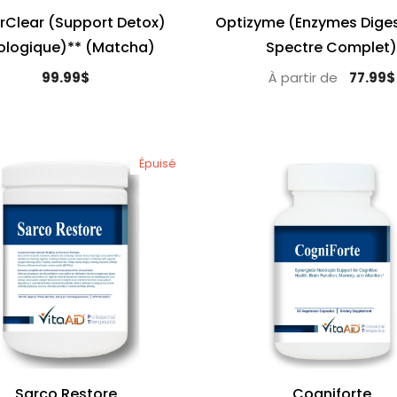
rClear (Support Detox)
Optizyme (Enzymes Diges
ologique)** (Matcha)
Spectre Complet)
À partir de
99.99$
77.99$
Épuisé
Sarco Restore
Cogniforte